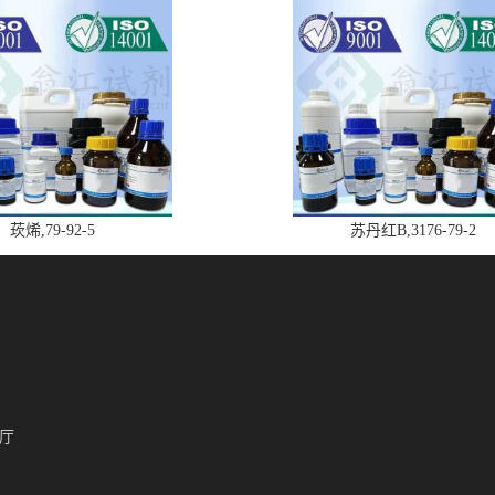
莰烯,79-92-5
苏丹红B,3176-79-2
厅