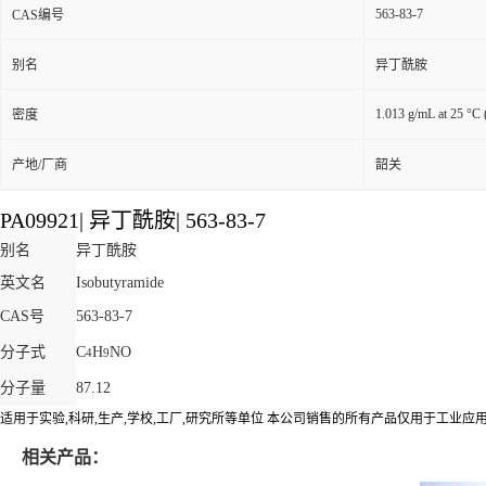
563-83-7
CAS编号
别名
异丁酰胺
1.013 g/mL at 25 °C (
密度
产地/厂商
韶关
PA09921
|
异丁酰胺
|
563-83-7
别名
异丁酰胺
英文名
Isobutyramide
CAS号
563-83-7
分子式
C
H
NO
4
9
分子量
87.12
适用于实验,科研,生产,学校,工厂,研究所等单位 本公司销售的所有产品仅用于工业
相关产品：