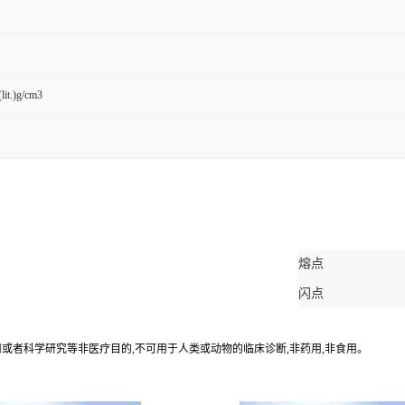
lit.)g/cm3
熔点
闪点
应用或者科学研究等非医疗目的,不可用于人类或动物的临床诊断,非药用,非食用。