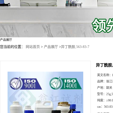
产品展厅
您当前的位置：
网站首页
>
产品展厅
>
异丁酰胺,563-83-7
异丁酰胺,56
英文名称：
品牌：
翁江
产地：
韶关
型号：
25g
纯度：
≥98.
cas：
563-83