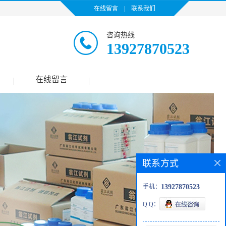
在线留言
|
联系我们
咨询热线
13927870523
在线留言
|
|
联系方式
手机：
13927870523
Q Q：