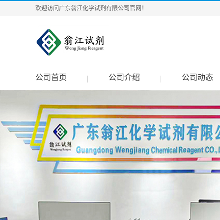
欢迎访问广东翁江化学试剂有限公司官网！
公司首页
公司介绍
公司动态
|
|