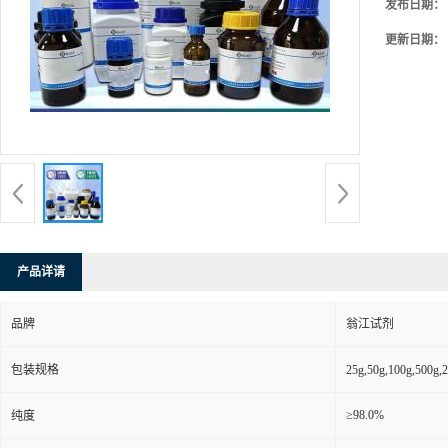
发布日期：
更新日期：
产品详请
品牌
翁江试剂
包装规格
25g,50g,100g,5
≥98.0%
纯度