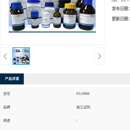
cas：
9377
发布日期
更新日期
产品详请
PA19968
货号
品牌
翁江试剂
/
用途