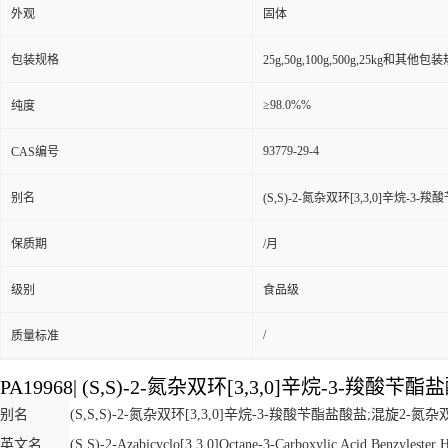
外观
固体
包装规格
25g,50g,100g,500g,25kg和其他包
≥98.0%%
纯度
93779-29-4
CAS编号
别名
(S,S)-2-氮杂双环[3,3,0]辛烷-3
保质期
/月
级别
食品级
/
质量标准
PA19968| (S,S)-2-氮杂双环[3,3,0]辛烷-3-羧酸苄酯盐酸
别名
(S,S,S)-2-氮杂双环[3,3,0]辛烷-3-羧酸苄酯盐酸盐;混旋2-氮
英文名
(S,S)-2-Azabicyclo[3,3,0]Octane-3-Carboxylic Acid Benzylester 