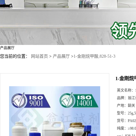
产品展厅
您当前的位置：
网站首页
>
产品展厅
>
1-金刚烷甲酸,828-51-3
1-金刚烷甲酸
英文名称：
品牌：
翁江
产地：
韶关
型号：
25g
货号：
PA02
纯度：
≥98.