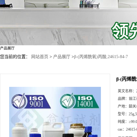
产品展厅
您当前的位置：
网站首页
>
产品展厅
>
β-(丙烯酰氧)丙酸,24615-84-7
β-(丙烯酰氧
英文名称：
品牌：
翁江
产地：
韶关
型号：
25g
纯度：
≥99.
cas：
24615-