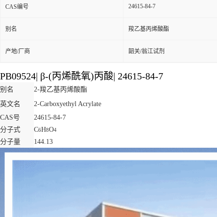
24615-84-7
CAS编号
别名
羧乙基丙烯酸酯
产地/厂商
韶关/翁江试剂
PB09524
|
β-(丙烯酰氧)丙酸
|
24615-84-7
别名
2-羧乙基丙烯酸酯
英文名
2-Carboxyethyl Acrylate
CAS号
24615-84-7
分子式
C
H
O
6
8
4
分子量
144.13