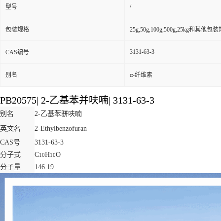
/
型号
包装规格
25g,50g,100g,500g,25kg和其他包
3131-63-3
CAS编号
别名
α-纤维素
PB20575
|
2-乙基苯并呋喃
|
3131-63-3
别名
2-乙基苯骈呋喃
英文名
2-Ethylbenzofuran
CAS号
3131-63-3
分子式
C
H
O
10
10
分子量
146.19