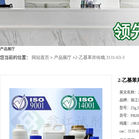
产品展厅
您当前的位置：
网站首页
>
产品展厅
>
2-乙基苯并呋喃,3131-63-3
2-乙基苯并
英文名称：
品牌：
翁江
型号：
25g
货号：
PB20
纯度：
≥98.
cas：
3131-6