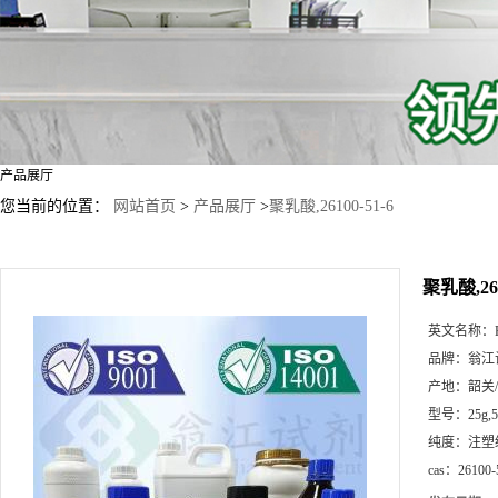
产品展厅
您当前的位置：
网站首页
>
产品展厅
>
聚乳酸,26100-51-6
聚乳酸,261
英文名称：
品牌：
翁江
产地：
韶关
型号：
25g
纯度：
注塑
cas：
26100-