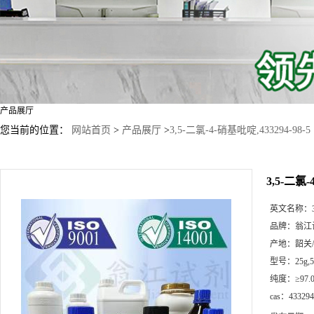
产品展厅
您当前的位置：
网站首页
>
产品展厅
>
3,5-二氯-4-硝基吡啶,433294-98-5
3,5-二氯-
英文名称：
品牌：
翁江
产地：
韶关
型号：
25g
纯度：
≥97.
cas：
433294