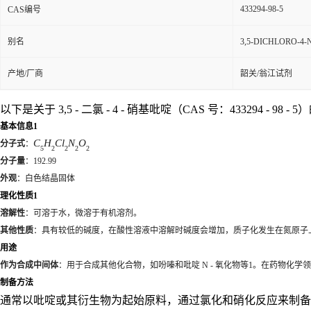
433294-98-5
CAS编号
别名
3,5-DICHLORO-4-
产地/厂商
韶关/翁江试剂
以下是关于 3,5 - 二氯 - 4 - 硝基吡啶（CAS 号：433294 - 98 -
基本信息
1
C
H
C
l
N
O
分子式
：
5
2
2
2
2
分子量
：192.99
外观
：白色结晶固体
理化性质
1
溶解性
：可溶于水，微溶于有机溶剂。
其他性质
：具有较低的碱度，在酸性溶液中溶解时碱度会增加，质子化发生在氮原子
用途
作为合成中间体
：用于合成其他化合物，如吩嗪和吡啶 N - 氧化物等
1
。在药物化学领
制备方法
通常以吡啶或其衍生物为起始原料，通过氯化和硝化反应来制备。