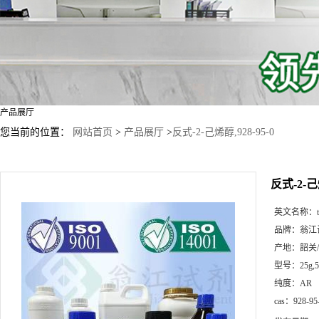
产品展厅
您当前的位置：
网站首页
>
产品展厅
>
反式-2-己烯醇,928-95-0
反式-2-己烯
英文名称：
品牌：
翁江
产地：
韶关
型号：
25g
纯度：
AR
cas：
928-95