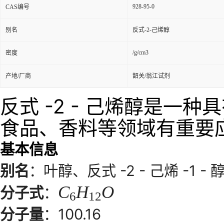
928-95-0
CAS编号
别名
反式-2-己烯醇
/g/cm3
密度
产地/厂商
韶关/翁江试剂
反式 -2 - 己烯醇是一
食品、香料等领域有重要
基本信息
别名
：叶醇、反式 -2 - 己烯 -1 - 
C
H
O
分子式
：
6
12
分子量
：100.16